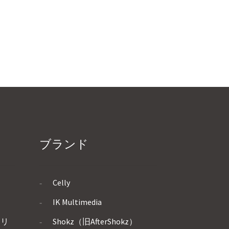
ブランド
Celly
IK Multimedia
サリ
Shokz（旧AfterShokz）