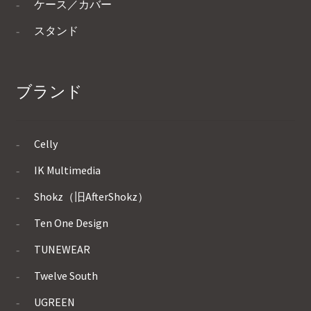
ケース／カバー
スタンド
ブランド
Celly
IK Multimedia
Shokz（旧AfterShokz）
Ten One Design
TUNEWEAR
Twelve South
UGREEN