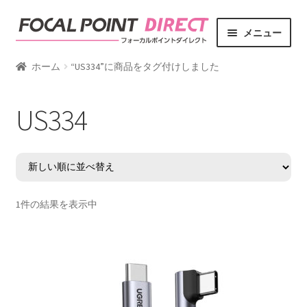
ナ
コ
メニュー
ビ
ン
ゲ
テ
サ
商品カテゴリー
ホーム
“US334”に商品をタグ付けしました
ー
ン
ブ
シ
ツ
メ
サ
ブランド
US334
ョ
へ
ニ
ブ
ン
ス
ュ
メ
サ
ライフスタイル
へ
キ
ー
ニ
ブ
ス
ッ
を
ュ
メ
キ
プ
展
ー
ニ
ッ
開
を
ュ
1件の結果を表示中
プ
展
ー
開
を
展
開