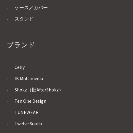
ケース／カバー
スタンド
ブランド
Celly
IK Multimedia
Shokz（旧AfterShokz）
Ten One Design
TUNEWEAR
Twelve South