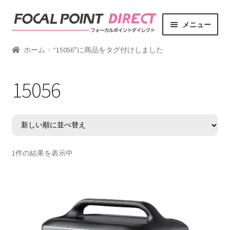
ナ
コ
メニュー
ビ
ン
ゲ
テ
サ
商品カテゴリー
ホーム
“15056”に商品をタグ付けしました
ー
ン
ブ
シ
ツ
メ
サ
ブランド
15056
ョ
へ
ニ
ブ
ン
ス
ュ
メ
サ
ライフスタイル
へ
キ
ー
ニ
ブ
ス
ッ
を
ュ
メ
キ
プ
展
ー
ニ
ッ
開
を
ュ
1件の結果を表示中
プ
展
ー
開
を
展
開