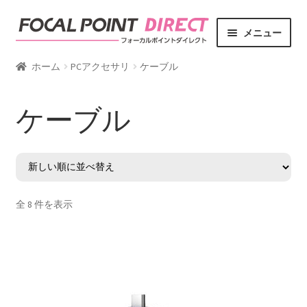
ナ
コ
メニュー
ビ
ン
ゲ
テ
サ
商品カテゴリー
ホーム
PCアクセサリ
ケーブル
ー
ン
ブ
シ
ツ
メ
サ
ブランド
ケーブル
ョ
へ
ニ
ブ
ン
ス
ュ
メ
サ
ライフスタイル
へ
キ
ー
ニ
ブ
ス
ッ
を
ュ
メ
キ
プ
展
ー
ニ
ッ
開
を
ュ
全 8 件を表示
プ
展
ー
開
を
展
開