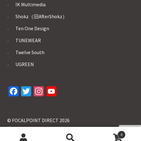
IK Multimedia
Shokz（旧AfterShokz）
Ten One Design
TUNEWEAR
Twelve South
UGREEN
Fa
T
In
Yo
ce
wi
st
u
b
tt
ag
T
o
er
ra
u
© FOCALPOINT DIRECT 2026
.
o
m
b
0